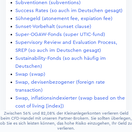
Subventionen (subventions)
Success Rates (so auch im Deutschen gesagt)
Sühnegeld (atonement fee, expiation fee)
Sunset-Vorbehalt (sunset clause)
Super-OGAW-Fonds (super UTIC-fund)
Supervisory Review and Evaluation Process,
SREP (so auch im Deutschen gesagt)
Sustainability-Fonds (so auch häufig im
Deutschen)
Swap (swap)
Swap, devisenbezogener (foreign rate
transaction)
Swap, inflationsindexierter (swap based on the
cost of living [index])
Zwischen 56% und 82,08% der Kleinanlegerkonten verlieren Geld
Swap, zinsbedingter (coupon swap)
beim CFD-Handel mit unseren Partner-Brokern. Sie sollten überlegen,
Swap-Karussell (merry-go-round contracts in
ob Sie es sich leisten können, das hohe Risiko einzugehen, Ihr Geld zu
verlieren.
central bank covered forward exchange)