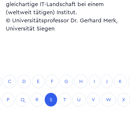
gleichartige IT-Landschaft bei einem
(weltweit tätigen) Institut.
© Universitätsprofessor Dr. Gerhard Merk,
Universität Siegen
C
D
E
F
G
H
I
J
K
P
Q
R
S
T
U
V
W
X