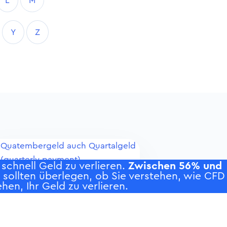
L
M
Y
Z
Quatembergeld auch Quartalgeld
(quarterly payment)
chnell Geld zu verlieren.
Zwischen 56% und
Querformat-Titel (landscape
e sollten überlegen, ob Sie verstehen, wie CFD
hen, Ihr Geld zu verlieren.
paper)
Quickgeld (cattle impost;
Quickland money)