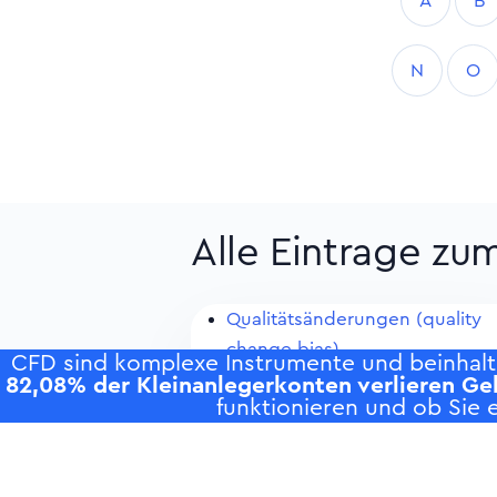
A
B
N
O
Alle Eintrage z
Qualitätsänderungen (quality
change bias)
CFD sind komplexe Instrumente und beinhalte
Quantitative Impact Studies, Q
82,08% der Kleinanlegerkonten verlieren Ge
funktionieren und ob Sie e
(in der Abkürzung so auch im
Deutschen)