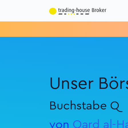
Unser Bör
Buchstabe Q
von
Qard al-H