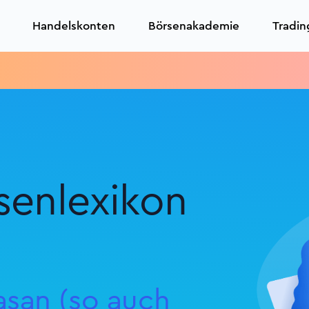
Handelskonten
Börsenakademie
Tradin
senlexikon
asan (
|