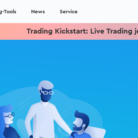
g-Tools
News
Service
Trading Kickstart: Live Trading jede