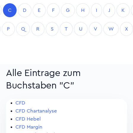
C
D
E
F
G
H
I
J
K
P
Q
R
S
T
U
V
W
X
Alle Eintrage zum
Buchstaben "C"
CFD
CFD Chartanalyse
CFD Hebel
CFD Margin