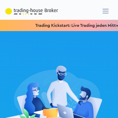
Trading Kickstart: Live Trading jeden Mittwoch um 