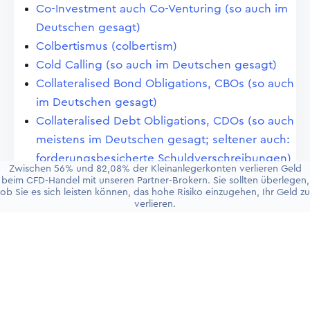
Co-Investment auch Co-Venturing (so auch im
Deutschen gesagt)
Colbertismus (colbertism)
Cold Calling (so auch im Deutschen gesagt)
Collateralised Bond Obligations, CBOs (so auch
im Deutschen gesagt)
Collateralised Debt Obligations, CDOs (so auch
meistens im Deutschen gesagt; seltener auch:
forderungsbesicherte Schuldverschreibungen)
Zwischen 56% und 82,08% der Kleinanlegerkonten verlieren Geld
Collateralised Debt Obligations, synthetische
beim CFD-Handel mit unseren Partner-Brokern. Sie sollten überlegen,
ob Sie es sich leisten können, das hohe Risiko einzugehen, Ihr Geld zu
(so auch im Deutschen gesagt)
verlieren.
Collateralised Loan Obligations, CLO (so auch
im Deutschen gesagt)
Colombo (so auch im Deutschen; manchmal
grossgeschrieben, also COLOMBO)
Comfort Letter (so auch im Deutschen;
manchmal Letter of Comfort)