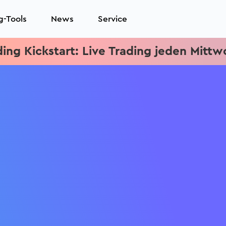
g-Tools
News
Service
ading jeden Mittwoch um 15.15 Uhr & Spez