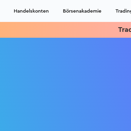
Handelskonten
Börsenakademie
Tradin
Trading Kickstart: Live Tr