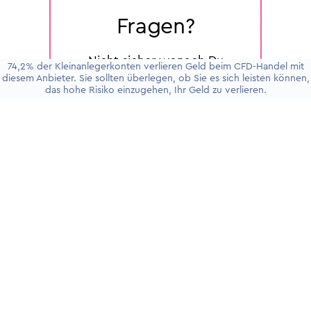
Fragen?
Nicht sicher wonach Du
74,2% der Kleinanlegerkonten verlieren Geld beim CFD-Handel mit
suchst? Oder Du möchtest
diesem Anbieter. Sie sollten überlegen, ob Sie es sich leisten können,
das hohe Risiko einzugehen, Ihr Geld zu verlieren.
einfach nur etwas klären?
Wir freuen uns mit Dir zu
sprechen und die Dinge für
Dich zu klären. Jederzeit!
Termin vereinbaren
RUF UNS AN
+49 30 5900911 0