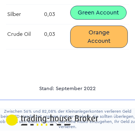
Green Account
Silber
0,03
Orange
Crude Oil
0,03
Account
Stand: September 2022
Zwischen 56% und 82,08% der Kleinanlegerkonten verlieren Geld
beim CFD-Handel mit unseren Partner-Brokern. Sie sollten überlegen,
ob Sie es sich leisten können, das hohe Risiko einzugehen, Ihr Geld zu
verlieren.