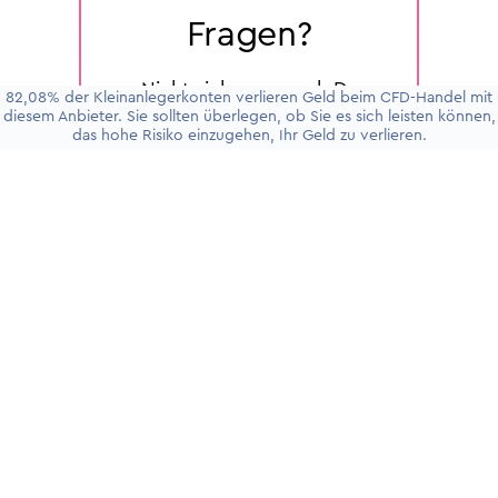
Fragen?
Nicht sicher wonach Du
82,08% der Kleinanlegerkonten verlieren Geld beim CFD-Handel mit
suchst? Oder Du möchtest
diesem Anbieter. Sie sollten überlegen, ob Sie es sich leisten können,
das hohe Risiko einzugehen, Ihr Geld zu verlieren.
einfach nur etwas klären?
Wir freuen uns mit Dir zu
sprechen und die Dinge für
Dich zu klären. Jederzeit!
Termin vereinbaren
RUF UNS AN
+49 30 5900911 0