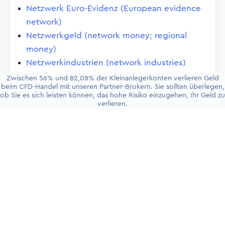
Netzwerk Euro-Evidenz (European evidence
network)
Netzwerkgeld (network money; regional
money)
Netzwerkindustrien (network industries)
Neudenominierung von Wertpapieren (re-
Zwischen 56% und 82,08% der Kleinanlegerkonten verlieren Geld
beim CFD-Handel mit unseren Partner-Brokern. Sie sollten überlegen,
denomination of securities)
ob Sie es sich leisten können, das hohe Risiko einzugehen, Ihr Geld zu
Neubewertungsverfahren (marking-to-market
verlieren.
process)
New Economy (auch im Deutschen so
wiedergegeben)
New View (so auch im Deutschen gesagt)
Nichtmitgliedsbank (non-member bank)
Niedrigzinspolitik (policy of low interest rates,
easy money policy)
Nochgeschäft (put or call of more)