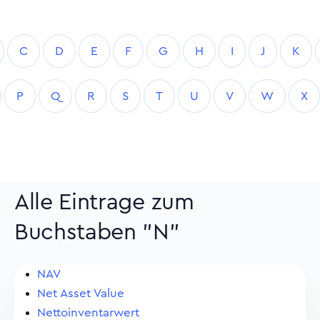
C
D
E
F
G
H
I
J
K
P
Q
R
S
T
U
V
W
X
Alle Eintrage zum
Buchstaben "N"
NAV
Net Asset Value
Nettoinventarwert