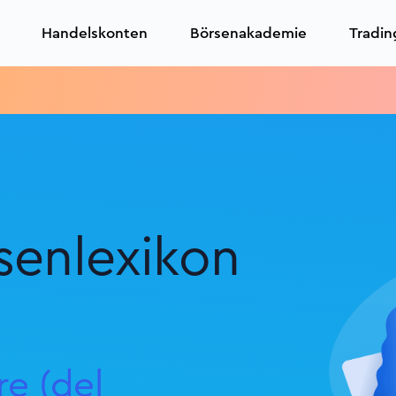
Handelskonten
Börsenakademie
Tradin
Tr
senlexikon
re (del crede
|