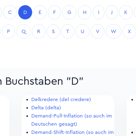
C
D
E
F
G
H
I
J
K
P
Q
R
S
T
U
V
W
X
m Buchstaben "D"
Delkredere (del credere)
Delta (delta)
Demand-Pull-Inflation (so auch im
Deutschen gesagt)
Demand-Shift-Inflation (so auch im