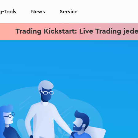
g-Tools
News
Service
ading Kickstart: Live Trading jeden Mitt