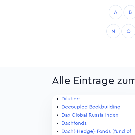
A
B
N
O
Alle Eintrage zu
Dilutiert
Decoupled Bookbuilding
Dax Global Russia Index
Dachfonds
Dach(-Hedge)-Fonds (fund of