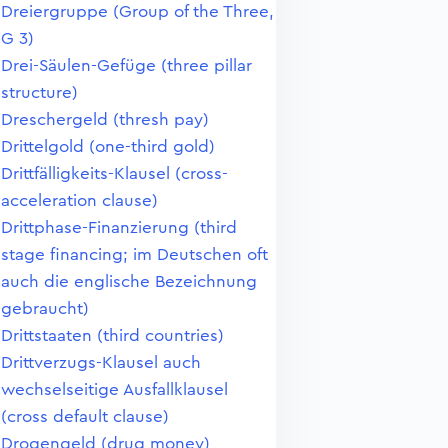
Dreiergruppe (Group of the Three,
G 3)
Drei-Säulen-Gefüge (three pillar
structure)
Dreschergeld (thresh pay)
Drittelgold (one-third gold)
Drittfälligkeits-Klausel (cross-
acceleration clause)
Drittphase-Finanzierung (third
stage financing; im Deutschen oft
auch die englische Bezeichnung
gebraucht)
Drittstaaten (third countries)
Drittverzugs-Klausel auch
wechselseitige Ausfallklausel
(cross default clause)
Drogengeld (drug money)