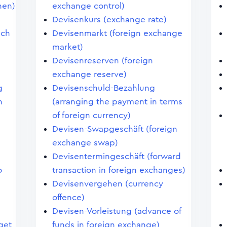
hen)
exchange control)
Devisenkurs (exchange rate)
uch
Devisenmarkt (foreign exchange
market)
Devisenreserven (foreign
exchange reserve)
g
Devisenschuld-Bezahlung
n
(arranging the payment in terms
of foreign currency)
Devisen-Swapgeschäft (foreign
exchange swap)
Devisentermingeschäft (forward
o-
transaction in foreign exchanges)
Devisenvergehen (currency
offence)
Devisen-Vorleistung (advance of
dget
funds in foreign exchange)