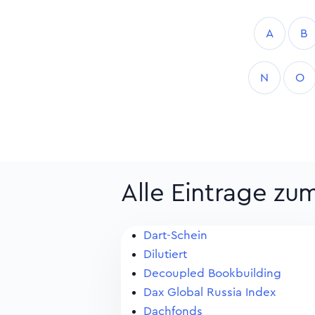
A
B
N
O
Alle Eintrage zu
Dart-Schein
Dilutiert
Decoupled Bookbuilding
Dax Global Russia Index
Dachfonds