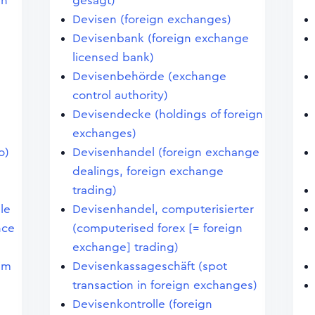
en
gesagt)
Devisen (foreign exchanges)
Devisenbank (foreign exchange
licensed bank)
Devisenbehörde (exchange
control authority)
Devisendecke (holdings of foreign
exchanges)
o)
Devisenhandel (foreign exchange
dealings, foreign exchange
trading)
le
Devisenhandel, computerisierter
nce
(computerised forex [= foreign
exchange] trading)
im
Devisenkassageschäft (spot
transaction in foreign exchanges)
Devisenkontrolle (foreign