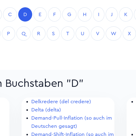
C
D
E
F
G
H
I
J
K
P
Q
R
S
T
U
V
W
X
m Buchstaben "D"
Delkredere (del credere)
Delta (delta)
Demand-Pull-Inflation (so auch im
Deutschen gesagt)
Demand-Shift-Inflation (so auch im