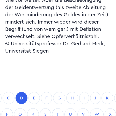
wie vor weiter. Aber die Beschleunigung
der Geldentwertung (als zweite Ableitung
der Wertminderung des Geldes in der Zeit)
mindert sich. Immer wieder wird dieser
Begriff (und von wem gar!) mit Deflation
verwechselt. Siehe Opferverhältniszahl.
© Universitätsprofessor Dr. Gerhard Merk,
Universität Siegen
C
D
E
F
G
H
I
J
K
P
Q
R
S
T
U
V
W
X