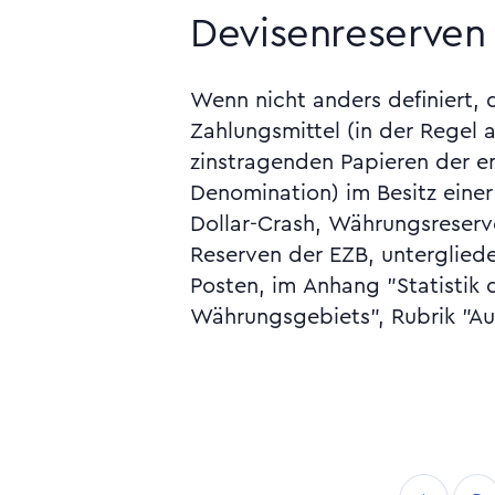
Devisenreserven 
Wenn nicht anders definiert, 
jeweiligen Monatsberichts der EZ
Zahlungsmittel (in der Regel 
2005 der Deutschen Bundesbank, S. 
zinstragenden Papieren der 
Übersicht), Geschäftsbericht 20
Denomination) im Besitz einer
Bundesbank, S. 73 (weltweite
Dollar-Crash, Währungsreserve. Vgl. die Höhe
Reserven der EZB, untergliede
Posten, im Anhang "Statistik 
Währungsgebiets", Rubrik "Au