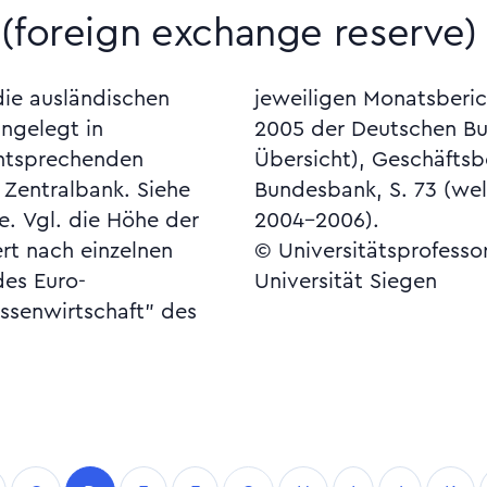
(foreign exchange reserve)
die ausländischen
B, Geschäftsbericht
angelegt in
78 (weltweite
entsprechenden
06 der Deutschen
 Zentralbank. Siehe
 Übersicht 1998 und
 der
2004-2006).
rt nach einzelnen
© Universitätsprofesso
des Euro-
Universität Siegen
ssenwirtschaft" des