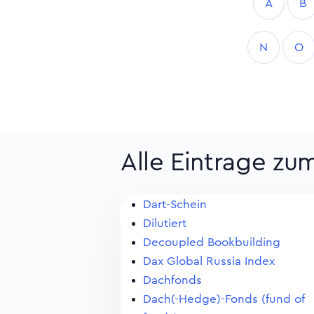
A
B
N
O
Alle Eintrage zu
Dart-Schein
Dilutiert
Decoupled Bookbuilding
Dax Global Russia Index
Dachfonds
Dach(-Hedge)-Fonds (fund of