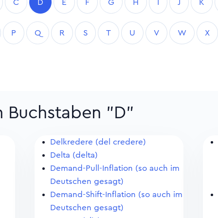
C
D
E
F
G
H
I
J
K
P
Q
R
S
T
U
V
W
X
m Buchstaben "D"
Delkredere (del credere)
Delta (delta)
Demand-Pull-Inflation (so auch im
Deutschen gesagt)
Demand-Shift-Inflation (so auch im
Deutschen gesagt)