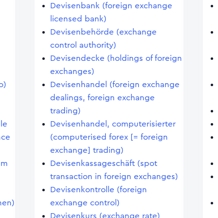
Devisenbank (foreign exchange
licensed bank)
Devisenbehörde (exchange
control authority)
Devisendecke (holdings of foreign
exchanges)
o)
Devisenhandel (foreign exchange
dealings, foreign exchange
trading)
le
Devisenhandel, computerisierter
nce
(computerised forex [= foreign
exchange] trading)
im
Devisenkassageschäft (spot
transaction in foreign exchanges)
Devisenkontrolle (foreign
hen)
exchange control)
Devisenkurs (exchange rate)