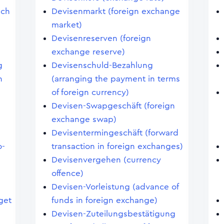
uch
Devisenmarkt (foreign exchange
market)
Devisenreserven (foreign
exchange reserve)
g
Devisenschuld-Bezahlung
n
(arranging the payment in terms
of foreign currency)
Devisen-Swapgeschäft (foreign
exchange swap)
Devisentermingeschäft (forward
o-
transaction in foreign exchanges)
Devisenvergehen (currency
offence)
Devisen-Vorleistung (advance of
dget
funds in foreign exchange)
Devisen-Zuteilungsbestätigung