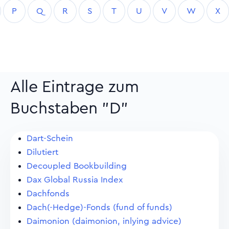
P
Q
R
S
T
U
V
W
X
Alle Eintrage zum
Buchstaben "D"
Dart-Schein
Dilutiert
Decoupled Bookbuilding
Dax Global Russia Index
Dachfonds
Dach(-Hedge)-Fonds (fund of funds)
Daimonion (daimonion, inlying advice)