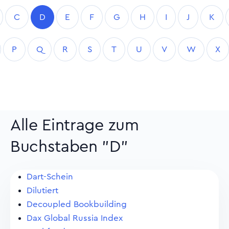
C
D
E
F
G
H
I
J
K
P
Q
R
S
T
U
V
W
X
Alle Eintrage zum
Buchstaben "D"
Dart-Schein
Dilutiert
Decoupled Bookbuilding
Dax Global Russia Index