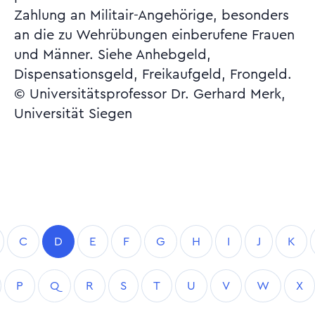
Zahlung an Militair-Angehörige, besonders
an die zu Wehrübungen einberufene Frauen
und Männer. Siehe Anhebgeld,
Dispensationsgeld, Freikaufgeld, Frongeld.
© Universitätsprofessor Dr. Gerhard Merk,
Universität Siegen
C
D
E
F
G
H
I
J
K
P
Q
R
S
T
U
V
W
X