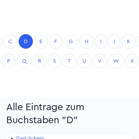
C
D
E
F
G
H
I
J
K
P
Q
R
S
T
U
V
W
X
Alle Eintrage zum
Buchstaben "D"
Dart-Schein