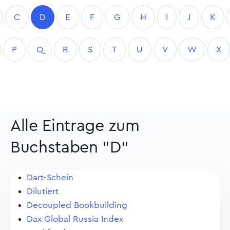
C
D
E
F
G
H
I
J
K
P
Q
R
S
T
U
V
W
X
Alle Eintrage zum
Buchstaben "D"
Dart-Schein
Dilutiert
Decoupled Bookbuilding
Dax Global Russia Index