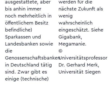
ausgestattete, aber
werden für die
bis anhin immer
nächste Zukunft als
noch mehrheitlich in
wenig
öffentlichem Besitz
wahrscheinlich
befindliche)
eingeschätzt. Siehe
Sparkassen und
Gigabank,
Landesbanken sowie
Megamanie.
die
©
Genossenschaftsbanken
Universitätsprofessor
in Deutschland tätig
Dr. Gerhard Merk,
sind. Zwar gibt es
Universität Siegen
einige (technische)