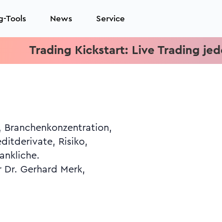
g-Tools
News
Service
Trading Kickstart: Live Trading jeden Mi
ankliche.
r Dr. Gerhard Merk,