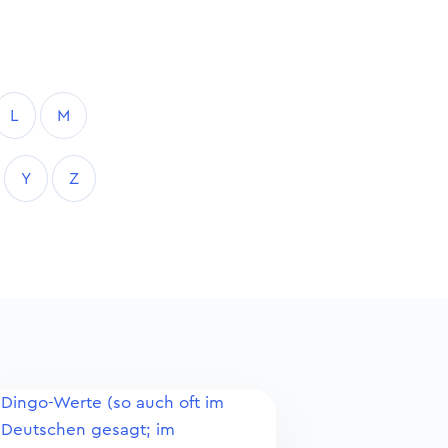
L
M
Y
Z
Dingo-Werte (so auch oft im
Deutschen gesagt; im