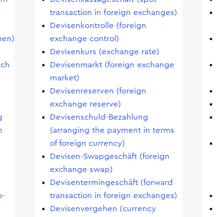
transaction in foreign exchanges)
Devisenkontrolle (foreign
hen)
exchange control)
Devisenkurs (exchange rate)
uch
Devisenmarkt (foreign exchange
market)
Devisenreserven (foreign
exchange reserve)
g
Devisenschuld-Bezahlung
n
(arranging the payment in terms
of foreign currency)
Devisen-Swapgeschäft (foreign
exchange swap)
Devisentermingeschäft (forward
o-
transaction in foreign exchanges)
Devisenvergehen (currency