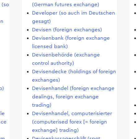
 (so
(German futures exchange)
Developer (so auch im Deutschen
en
gesagt)
Devisen (foreign exchanges)
Devisenbank (foreign exchange
licensed bank)
Devisenbehörde (exchange
control authority)
Devisendecke (holdings of foreign
exchanges)
o)
Devisenhandel (foreign exchange
dealings, foreign exchange
trading)
le
Devisenhandel, computerisierter
nce
(computerised forex [= foreign
exchange] trading)
im
Devisenkassageschäft (spot