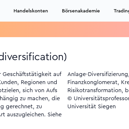
Handelskonten
Börsenakademie
Tradin
diversification)
 Geschäftstätigkeit auf
ranchenkonzentration,
 Kunden, Regionen und
tderivate, Risiko,
ch von Aufs
Risikotransformation, b
bhängig zu machen, die
© Universitätsprofesso
ng gerechnet, zu
Universität Siegen
Art auszugleichen. Siehe