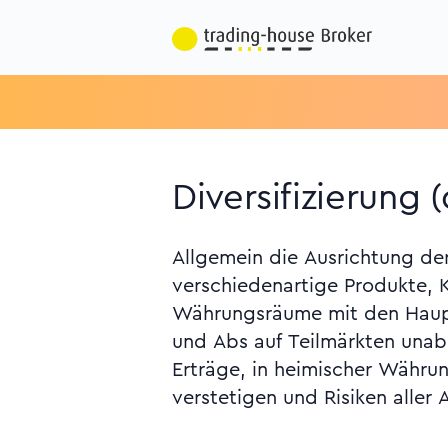
Diversifizierung (
Allgemein die Ausrichtung der
Anlage-Diversifizierung, B
verschiedenartige Produkte,
Finanzkonglomerat, Kredi
Währungsräume mit den Hauptzielen, si
und Abs auf Teilmärkten una
Erträge, in heimischer Währu
verstetigen und Risiken aller 