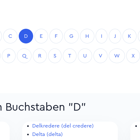
C
D
E
F
G
H
I
J
K
P
Q
R
S
T
U
V
W
X
m Buchstaben "D"
Delkredere (del credere)
Delta (delta)