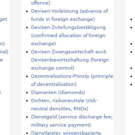
offence)
Devisen-Vorleistung (advance of
dget
funds in foreign exchange)
Devisen-Zuteilungsbestätigung
(confirmed allocation of foreign
on)
exchange)
ral)
Devisen-Zwangswirtschaft auch
ke
Devisenbewirtschaftung (foreign
exchange control)
Dezentralisations-Prinzip (principle
of decentralisation)
)
Diamanten (diamonds)
Dichten, risikoneutrale (risk-
neutral densities, RNDs)
Dienstgeld (service discharge fee;
military service payment)
Dienstleister, wissensbasierte