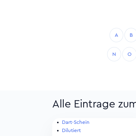
A
B
N
O
Alle Eintrage zu
Dart-Schein
Dilutiert