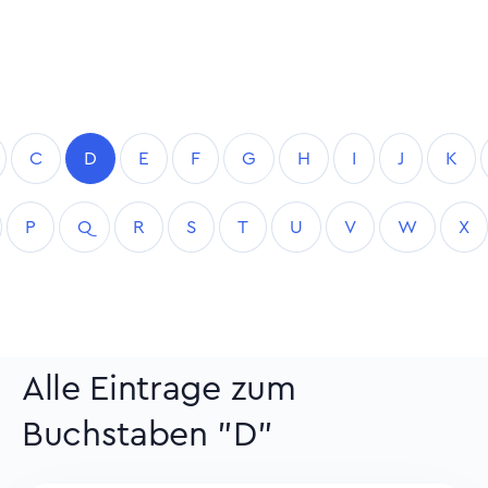
C
D
E
F
G
H
I
J
K
P
Q
R
S
T
U
V
W
X
Alle Eintrage zum
Buchstaben "D"