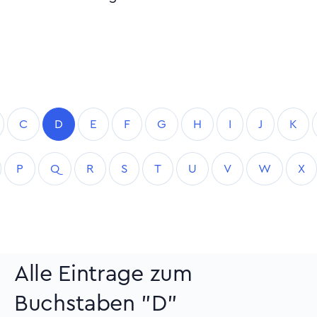
C
D
E
F
G
H
I
J
K
P
Q
R
S
T
U
V
W
X
Alle Eintrage zum
Buchstaben "D"