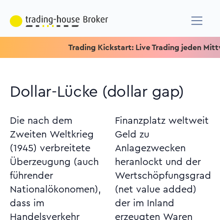
Trading Kickstart: Live Trading jeden Mittwoch
Dollar-Lücke (dollar gap)
Die nach dem
Finanzplatz weltweit
Zweiten Weltkrieg
Geld zu
(1945) verbreitete
Anlagezwecken
Überzeugung (auch
heranlockt und der
führender
Wertschöpfungsgrad
Nationalökonomen),
(net value added)
dass im
der im Inland
Handelsverkehr
erzeugten Waren