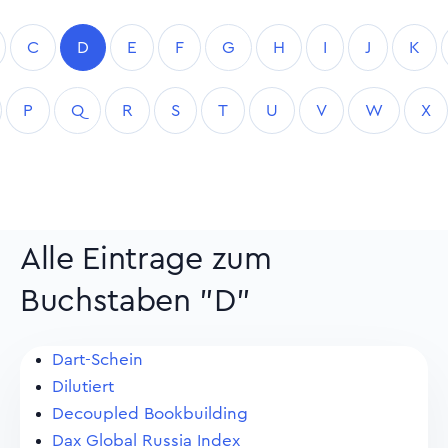
C
D
E
F
G
H
I
J
K
P
Q
R
S
T
U
V
W
X
Alle Eintrage zum
Buchstaben "D"
Dart-Schein
Dilutiert
Decoupled Bookbuilding
Dax Global Russia Index