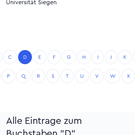
Universität Siegen
C
D
E
F
G
H
I
J
K
P
Q
R
S
T
U
V
W
X
Alle Eintrage zum
Buchstaben "D"