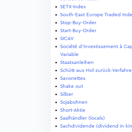
SETX-Index
South-East Europe Traded Ind
Stop-Buy-Order
Start-Buy-Order
SICAV
Société d'Investissement à Cap
Variable
Staatsanleihen
Schütt-aus-Hol-zurück-Verfahr
Savonettes
Shake out
Silber
Sojabohnen
Short-Aktie
Saalhändler (locals)
Sachdividende (dividend in ki