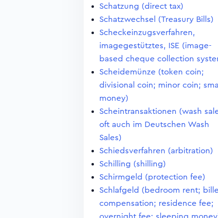
Schatzung (direct tax)
Schatzwechsel (Treasury Bills)
Scheckeinzugsverfahren,
imagegestütztes, ISE (image-
based cheque collection syst
Scheidemünze (token coin;
divisional coin; minor coin; sma
money)
Scheintransaktionen (wash sale
oft auch im Deutschen Wash
Sales)
Schiedsverfahren (arbitration)
Schilling (shilling)
Schirmgeld (protection fee)
Schlafgeld (bedroom rent; bill
compensation; residence fee;
overnight fee; sleeping money