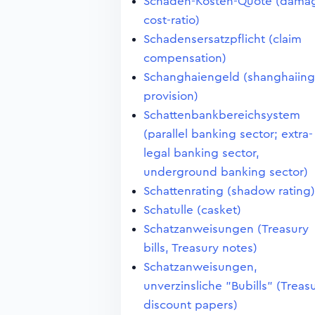
Schaden-Kosten-Quote (dama
cost-ratio)
Schadensersatzpflicht (claim
compensation)
Schanghaiengeld (shanghaiing
provision)
Schattenbankbereichsystem
(parallel banking sector; extra-
legal banking sector,
underground banking sector)
Schattenrating (shadow rating)
Schatulle (casket)
Schatzanweisungen (Treasury
bills, Treasury notes)
Schatzanweisungen,
unverzinsliche "Bubills" (Treas
discount papers)