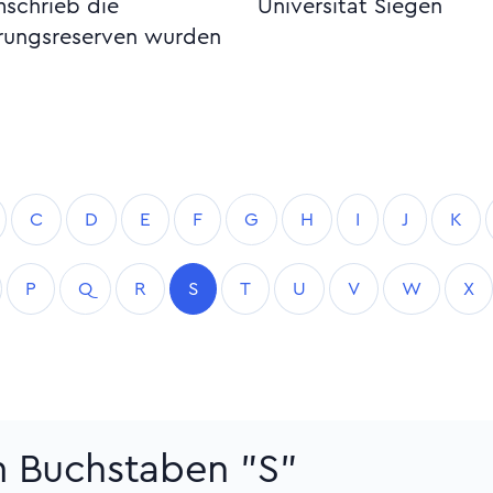
schrieb die
Universität Siegen
rungsreserven wurden
C
D
E
F
G
H
I
J
K
P
Q
R
S
T
U
V
W
X
m Buchstaben "S"