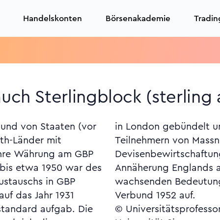
Handelskonten
Börsenakademie
Tradin
uch Sterlingblock (sterling 
und von Staaten (vor
hlungen zwischen den
th-Länder mit
nahmen der
ihre Währung am GBP
estellt. Im Zuge der
; bis etwa 1950 war des
n Europa und der
ustauschs in GBP
A löste sich der
auf das Jahr 1931
Verbund 1952 auf.
standard aufgab. Die
© Universitätsprofesso