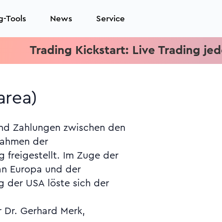
g-Tools
News
Service
Trading Kickstart: Live Trading jeden Mi
area)
r Dr. Gerhard Merk,