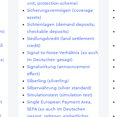
unit; protection scheme)
Sicherungsvermögen (coverage
assets)
Sichteinlagen (demand deposits;
em)
checkable deposits)
Siedlungskredit (land settlement
ll
credit)
Signal-to-Noise-Verhältnis (so auch
s;
im Deutschen gesagt)
Signalwirkung (announcement
effect)
Silberling (silverling)
Silberwährung (silver standard)
Simulationstest (simulation test)
et
Single European Payment Area,
SEPA (so auch im Deutschen
)
gesagt; seltener: einheitlicher