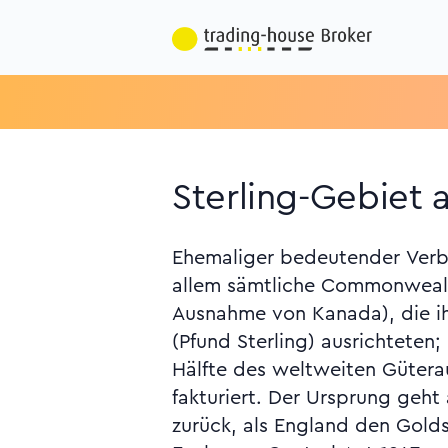
Sterling-Gebiet a
Ehemaliger bedeutender Verb
in London gebündelt und Za
allem sämtliche Commonweal
Teilnehmern von Mass
Ausnahme von Kanada), die 
Devisenbewirtschaftung freig
(Pfund Sterling) ausrichteten
Annäherung Englands a
Hälfte des weltweiten Gütera
wachsenden Bedeutung der US
fakturiert. Der Ursprung geht 
zurück, als England den Gold