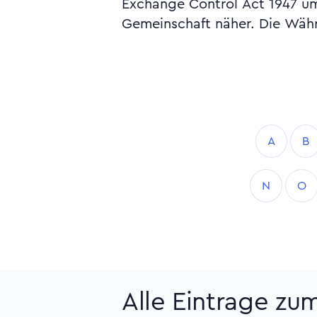
Exchange Control Act 1947 um
Gemeinschaft näher. Die Wäh
A
B
N
O
Alle Eintrage zu