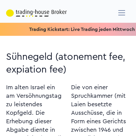
Trading Kickstart: Live Trading jeden Mittwoch um 15.15
Sühnegeld (atonement fee,
expiation fee)
Im alten Israel ein
Die von einer
am Versöhnungstag
Spruchkammer (mit
zu leistendes
Laien besetzte
Kopfgeld. Die
Ausschüsse, die in
Erhebung dieser
Form eines Gerichts
Abgabe diente in
zwischen 1946 und