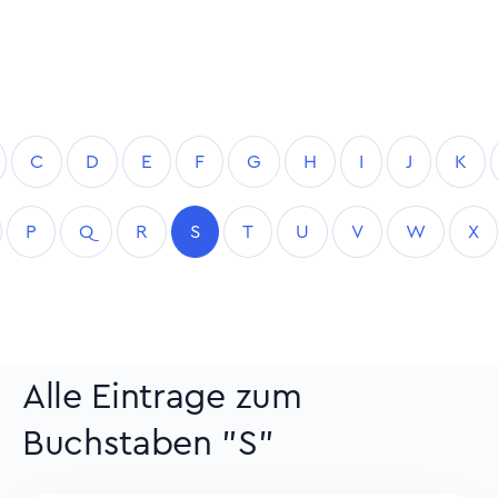
C
D
E
F
G
H
I
J
K
P
Q
R
S
T
U
V
W
X
Alle Eintrage zum
Buchstaben "S"