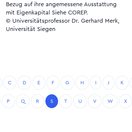
Bezug auf ihre angemessene Ausstattung
mit Eigenkapital Siehe COREP.
© Universitätsprofessor Dr. Gerhard Merk,
Universität Siegen
C
D
E
F
G
H
I
J
K
P
Q
R
S
T
U
V
W
X