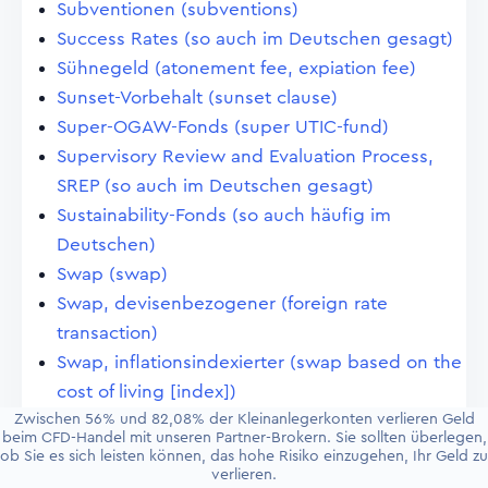
Subventionen (subventions)
Success Rates (so auch im Deutschen gesagt)
Sühnegeld (atonement fee, expiation fee)
Sunset-Vorbehalt (sunset clause)
Super-OGAW-Fonds (super UTIC-fund)
Supervisory Review and Evaluation Process,
SREP (so auch im Deutschen gesagt)
Sustainability-Fonds (so auch häufig im
Deutschen)
Swap (swap)
Swap, devisenbezogener (foreign rate
transaction)
Swap, inflationsindexierter (swap based on the
cost of living [index])
Zwischen 56% und 82,08% der Kleinanlegerkonten verlieren Geld
Swap, zinsbedingter (coupon swap)
beim CFD-Handel mit unseren Partner-Brokern. Sie sollten überlegen,
Swap-Karussell (merry-go-round contracts in
ob Sie es sich leisten können, das hohe Risiko einzugehen, Ihr Geld zu
verlieren.
central bank covered forward exchange)