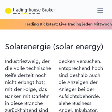
Trading Kickstart: Live Trading jeden Mittwoch um 15.1
Solarenergie (solar energy)
Industriezweig, der
decken versuchen.
die volle technische
Entsprechend hoch
Reife derzeit noch
sind deshalb auch
nicht erlangt hat;
die Anzeigen der
mit der Folge, das
Anleger bei der
Banken mit Darlehn
Aufsichtsbehörde.
in diese Branche
Siehe Business
zurückhaltend sind.
Angel, Inkubator.