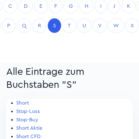
C
D
E
F
G
H
I
J
K
P
Q
R
S
T
U
V
W
X
Alle Eintrage zum
Buchstaben "S"
Short
Stop-Loss
Stop-Buy
Short Aktie
Short CFD