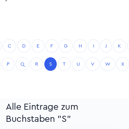
C
D
E
F
G
H
I
J
K
P
Q
R
S
T
U
V
W
X
Alle Eintrage zum
Buchstaben "S"