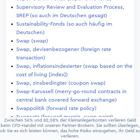
Supervisory Review and Evaluation Process,
SREP (so auch im Deutschen gesagt)
Sustainability-Fonds (so auch häufig im
Deutschen)
Swap (swap)
Swap, devisenbezogener (foreign rate
transaction)
Swap, inflationsindexierter (swap based on the
cost of living [index])
Swap, zinsbedingter (coupon swap)
Swap-Karussell (merry-go-round contracts in
central bank covered forward exchange)
Swappolitik (forward rate policy)
Swapsatz (forward margin, swap point)
Zwischen 56% und 82,08% der Kleinanlegerkonten verlieren Geld
Swapsatz, marginaler (marginal swap point
beim CFD-Handel mit unseren Partner-Brokern. Sie sollten überlegen,
ob Sie es sich leisten können, das hohe Risiko einzugehen, Ihr Geld zu
quotation)
verlieren.