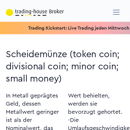
Trading Kickstart: Live Trading jeden Mittwoch um 15.15
Scheidemünze (token coin;
divisional coin; minor coin;
small money)
In Metall geprägtes
Wert behielten,
Geld, dessen
werden sie
Metallwert geringer
bevorzugt gehortet.
ist als der
-Die
Nominalwert, das
Umlaufsgeschwindigkeit