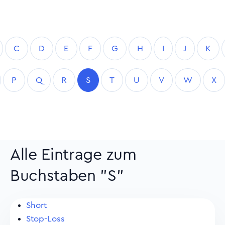
C
D
E
F
G
H
I
J
K
P
Q
R
S
T
U
V
W
X
Alle Eintrage zum
Buchstaben "S"
Short
Stop-Loss