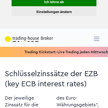
Ich lehne ab
Einstellungen ändern
Trading Kickstart: Live Trading jeden Mittwoch um 15.15
Schlüsselzinssätze der EZB
(key ECB interest rates)
Der jeweilige
des Euro-
Zinssatz für die
Währungsgebiets",