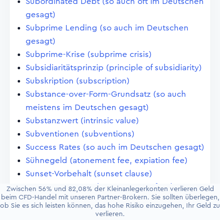
Subordinated Debt (so auch oft im Deutschen
gesagt)
Subprime Lending (so auch im Deutschen
gesagt)
Subprime-Krise (subprime crisis)
Subsidiaritätsprinzip (principle of subsidiarity)
Subskription (subscription)
Substance-over-Form-Grundsatz (so auch
meistens im Deutschen gesagt)
Substanzwert (intrinsic value)
Subventionen (subventions)
Success Rates (so auch im Deutschen gesagt)
Sühnegeld (atonement fee, expiation fee)
Sunset-Vorbehalt (sunset clause)
Super-OGAW-Fonds (super UTIC-fund)
Zwischen 56% und 82,08% der Kleinanlegerkonten verlieren Geld
beim CFD-Handel mit unseren Partner-Brokern. Sie sollten überlegen,
Supervisory Review and Evaluation Process,
ob Sie es sich leisten können, das hohe Risiko einzugehen, Ihr Geld zu
SREP (so auch im Deutschen gesagt)
verlieren.