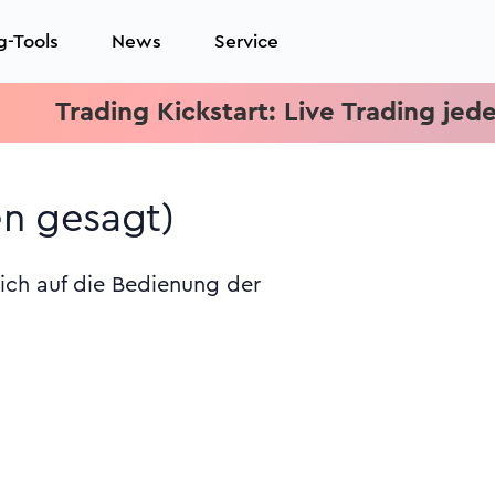
g-Tools
News
Service
rading Kickstart: Live Trading jeden Mit
en gesagt)
ich auf die Bedienung der