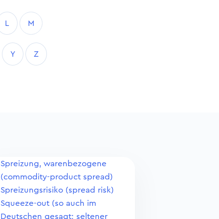
L
M
Y
Z
Spreizung, warenbezogene
(commodity-product spread)
Spreizungsrisiko (spread risk)
Squeeze-out (so auch im
Deutschen gesagt; seltener