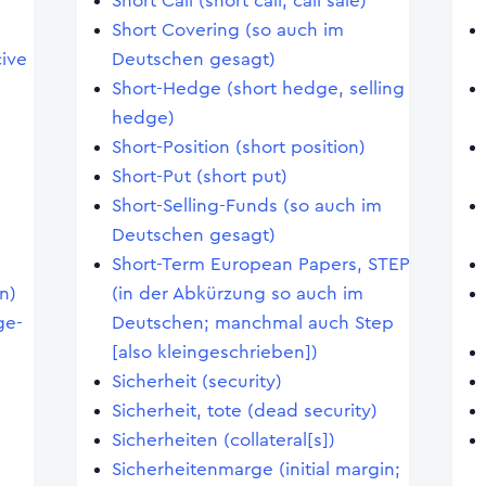
Short Call (short call, call sale)
Short Covering (so auch im
ive
Deutschen gesagt)
Short-Hedge (short hedge, selling
hedge)
Short-Position (short position)
Short-Put (short put)
Short-Selling-Funds (so auch im
Deutschen gesagt)
Short-Term European Papers, STEP
n)
(in der Abkürzung so auch im
ge-
Deutschen; manchmal auch Step
[also kleingeschrieben])
Sicherheit (security)
Sicherheit, tote (dead security)
Sicherheiten (collateral[s])
Sicherheitenmarge (initial margin;