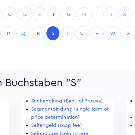
C
D
E
F
G
H
I
J
K
P
Q
R
S
T
U
V
W
X
m Buchstaben "S"
Seehandlung (Bank of Prussia)
Segmentbindung (single form of
price determination)
Seifengeld (soap fee)
Seignorage (seignorage,