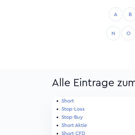
A
B
N
O
Alle Eintrage zu
Short
Stop-Loss
Stop-Buy
Short Aktie
Short CFD