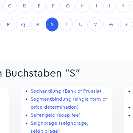
C
D
E
F
G
H
I
J
K
P
Q
R
S
T
U
V
W
X
m Buchstaben "S"
Seehandlung (Bank of Prussia)
Segmentbindung (single form of
price determination)
Seifengeld (soap fee)
Seignorage (seignorage,
seigniorage)