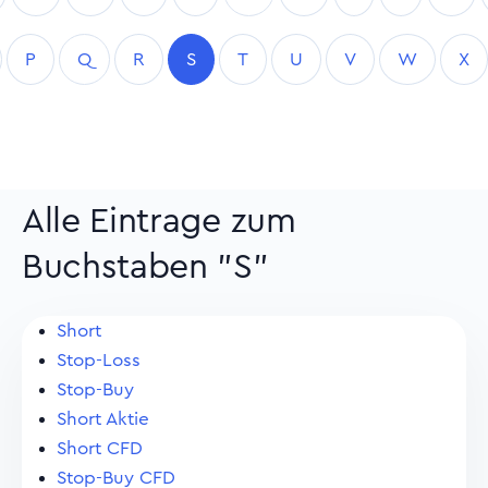
P
Q
R
S
T
U
V
W
X
Alle Eintrage zum
Buchstaben "S"
Short
Stop-Loss
Stop-Buy
Short Aktie
Short CFD
Stop-Buy CFD