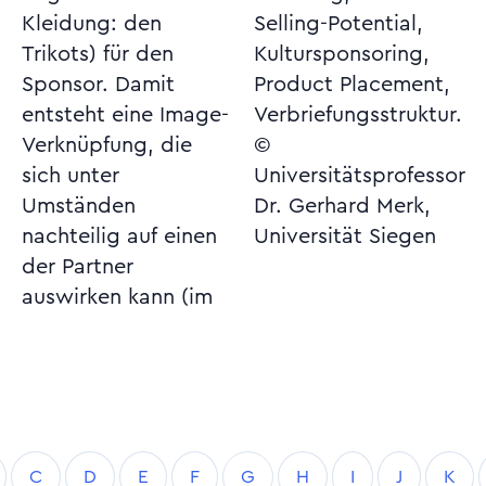
Kleidung: den
Selling-Potential,
Trikots) für den
Kultursponsoring,
Sponsor. Damit
Product Placement,
entsteht eine Image-
Verbriefungsstruktur.
Verknüpfung, die
©
sich unter
Universitätsprofessor
Umständen
Dr. Gerhard Merk,
nachteilig auf einen
Universität Siegen
der Partner
auswirken kann (im
C
D
E
F
G
H
I
J
K