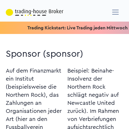
Trading Kickstart: Live Trading jeden Mittwoch um 15.15
Sponsor (sponsor)
Auf dem Finanzmarkt
Beispiel: Beinahe-
ein Institut
Insolvenz der
(beispielsweise die
Northern Rock
Northern Rock), das
schlägt negativ auf
Zahlungen an
Newcastle United
Organisationen jeder
zurück). Im Rahmen
Art (hier an den
von Verbriefungen
Fussballverein
aufsichtsrechtlich