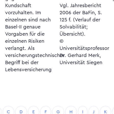
Kundschaft
Vgl. Jahresbericht
vorzuhalten. Im
2006 der BaFin, S.
einzelnen sind nach
125 f. (Verlauf der
Basel-II genaue
Solvabilität;
Vorgaben für die
Übersicht).
einzelnen Risiken
©
verlangt. Als
Universitätsprofessor
versicherungstechnischer
Dr. Gerhard Merk,
Begriff bei der
Universität Siegen
Lebensversicherung
C
D
E
F
G
H
I
J
K