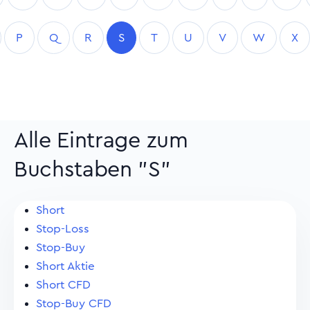
P
Q
R
S
T
U
V
W
X
Alle Eintrage zum
Buchstaben "S"
Short
Stop-Loss
Stop-Buy
Short Aktie
Short CFD
Stop-Buy CFD