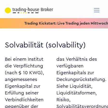
Trading Kickstart: Live Trading jeden Mittwoch um 15.1
Solvabilität (solvability)
Bei einem Institut
das Verhältnis des
die Verpflichtung
verfügbaren
(nach § 10 KWG),
Eigenkapitals zur
angemessenes
Deckungsrückstellung.
Eigenkapital zur
Siehe Liquidität,
Erfüllung seiner
Liquiditätsformen,
Verbindlichkeiten
Risiko,
gegenüber der
Solvabilitätsverordnung.