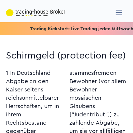
Trading Kickstart: Live Trading jeden Mittwoch um 15.1
Schirmgeld (protection fee)
1 In Deutschland
stammesfremden
Abgabe an den
Bewohner (vor allem
Kaiser seitens
Bewohner
reichsunmittelbarer
mosaischen
Herrschaften, um in
Glaubens
ihrem
["Judentribut"]) zu
Rechtsbestand
zahlende Abgabe,
gegenüber
um sie vor allfälligen