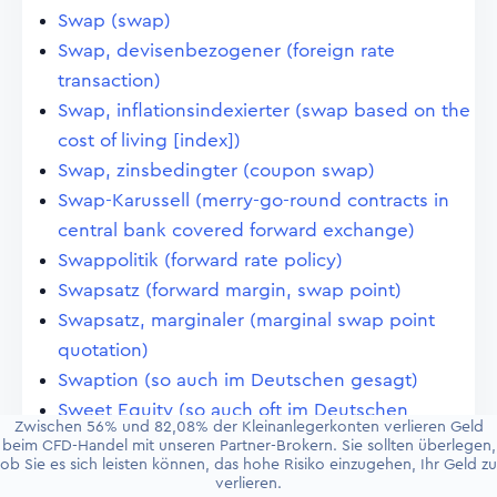
Swap (swap)
Swap, devisenbezogener (foreign rate
transaction)
Swap, inflationsindexierter (swap based on the
cost of living [index])
Swap, zinsbedingter (coupon swap)
Swap-Karussell (merry-go-round contracts in
central bank covered forward exchange)
Swappolitik (forward rate policy)
Swapsatz (forward margin, swap point)
Swapsatz, marginaler (marginal swap point
quotation)
Swaption (so auch im Deutschen gesagt)
Sweet Equity (so auch oft im Deutschen
Zwischen 56% und 82,08% der Kleinanlegerkonten verlieren Geld
gesagt)
beim CFD-Handel mit unseren Partner-Brokern. Sie sollten überlegen,
ob Sie es sich leisten können, das hohe Risiko einzugehen, Ihr Geld zu
Switcher (switcher)
verlieren.