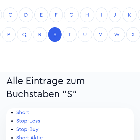
C
D
E
F
G
H
I
J
K
P
Q
R
S
T
U
V
W
X
Alle Eintrage zum
Buchstaben "S"
Short
Stop-Loss
Stop-Buy
Short Aktie