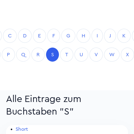
C
D
E
F
G
H
I
J
K
P
Q
R
S
T
U
V
W
X
Alle Eintrage zum
Buchstaben "S"
Short