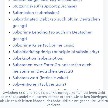
Stützungskauf (support purchase)
Submission (submission)
Subordinated Debt (so auch oft im Deutschen
gesagt)
Subprime Lending (so auch im Deutschen
gesagt)
Subprime-Krise (subprime crisis)
Subsidiaritätsprinzip (principle of subsidiarity)
Subskription (subscription)
Substance-over-Form-Grundsatz (so auch
meistens im Deutschen gesagt)
Substanzwert (intrinsic value)
Subventionen (subventions)
Success Rates (so auch im Deutschen gesagt)
Zwischen 56% und 82,08% der Kleinanlegerkonten verlieren Geld
beim CFD-Handel mit unseren Partner-Brokern. Sie sollten überlegen,
Sühnegeld (atonement fee, expiation fee)
ob Sie es sich leisten können, das hohe Risiko einzugehen, Ihr Geld zu
Sunset-Vorbehalt (sunset clause)
verlieren.