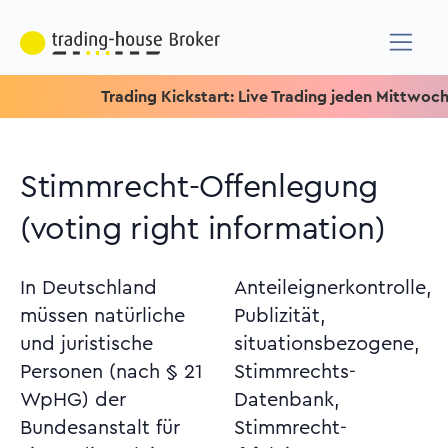
Trading Kickstart: Live Trading jeden Mittwoch um 15.1
Stimmrecht-Offenlegung
(voting right information)
In Deutschland
Anteileignerkontrolle,
müssen natürliche
Publizität,
und juristische
situationsbezogene,
Personen (nach § 21
Stimmrechts-
WpHG) der
Datenbank,
Bundesanstalt für
Stimmrecht-