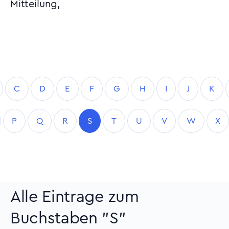
Mitteilung,
C
D
E
F
G
H
I
J
K
P
Q
R
S
T
U
V
W
X
Alle Eintrage zum
Buchstaben "S"