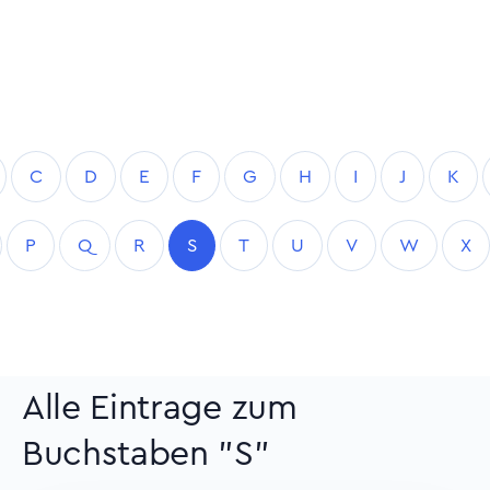
C
D
E
F
G
H
I
J
K
P
Q
R
S
T
U
V
W
X
Alle Eintrage zum
Buchstaben "S"