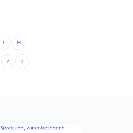
L
M
Y
Z
Spreizung, warenbezogene