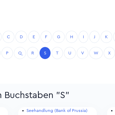
C
D
E
F
G
H
I
J
K
P
Q
R
S
T
U
V
W
X
m Buchstaben "S"
Seehandlung (Bank of Prussia)