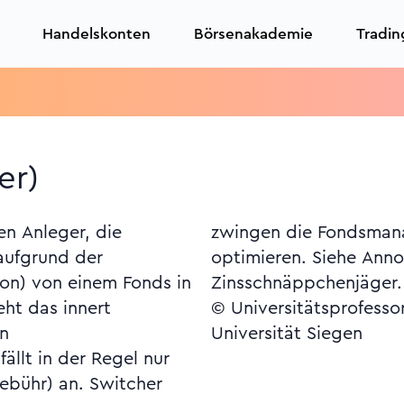
Handelskonten
Börsenakademie
Tradin
er)
en Anleger, die
 Performance zu
aufgrund der
Fondsfusionen,
on) von einem Fonds in
Zinsschnäppchenjäger.
ht das innert
© Universitätsprofesso
en
Universität Siegen
fällt in der Regel nur
ebühr) an. Switcher