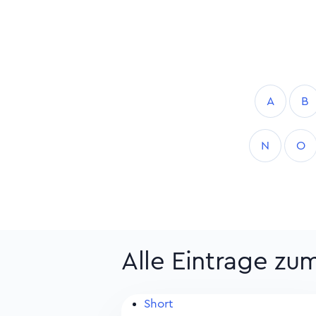
A
B
N
O
Alle Eintrage zu
Short