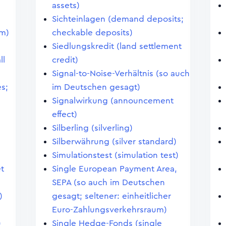
assets)
Sichteinlagen (demand deposits;
em)
checkable deposits)
Siedlungskredit (land settlement
ll
credit)
Signal-to-Noise-Verhältnis (so auch
s;
im Deutschen gesagt)
Signalwirkung (announcement
effect)
Silberling (silverling)
Silberwährung (silver standard)
Simulationstest (simulation test)
et
Single European Payment Area,
SEPA (so auch im Deutschen
)
gesagt; seltener: einheitlicher
Euro-Zahlungsverkehrsraum)
)
Single Hedge-Fonds (single