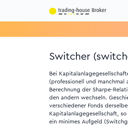
Switcher (switch
Bei Kapitalanlagegesellschaft
zwingen die Fondsmanager, die
(professionell und manchmal 
optimieren. Siehe Annoucement, 
Berechnung der Sharpe-Relati
den andern wechseln. Geschie
verschiedener Fonds derselb
Kapitalanlagegesellschaft, so 
ein minimes Aufgeld (Switchg