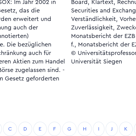
esetz, das die
 Commission,
rden erweitert und
n, Wesentlichkeit,
hung auch der
ichkeit. Vgl.
notierten)
r 2002, S. 35
te. Die bezüglichen
f., Monatsbericht der E
chränkung auch für
© Universitätsprofesso
eren Aktien zum Handel
Universität Siegen
örse zugelassen sind. -
m Gesetz geforderten
C
D
E
F
G
H
I
J
K