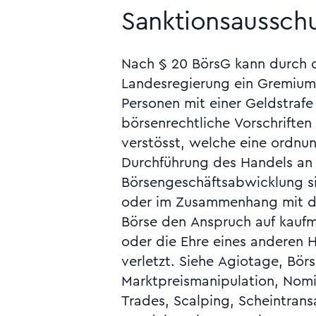
Sanktionsaussch
Nach § 20 BörsG kann durch 
Anlegerschutzauflagen führten zw
Landesregierung ein Gremium
erheblichen) Mehrkosten 
Personen mit einer Geldstrafe
Unternehmen. Aber es hat sich
börsenrechtliche Vorschrifte
durch die SOX vorgeschrieben
verstösst, welche eine ordnu
internen Kontrollmassnahmen auch 
Durchführung des Handels an 
Vergeudung von Ressour
Börsengeschäftsabwicklung sic
Verlustquellen für das Unter
oder im Zusammenhang mit de
haben. Dem wird andererseits
Börse den Anspruch auf kaufm
dass SOX Wandel und Innovatio
oder die Ehre eines anderen 
übervorsichtige, am Hergebra
verletzt. Siehe Agiotage, Bör
Geschäftspolitik begünstigt w
Marktpreismanipulation, Nom
Skandal, Angaben, verschleiert
Trades, Scalping, Scheintrans
Überladung, Public Company 