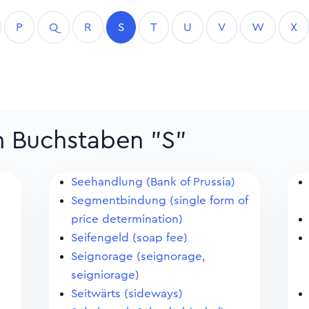
P
Q
R
S
T
U
V
W
X
m Buchstaben "S"
Seehandlung (Bank of Prussia)
Segmentbindung (single form of
price determination)
Seifengeld (soap fee)
Seignorage (seignorage,
seigniorage)
Seitwärts (sideways)