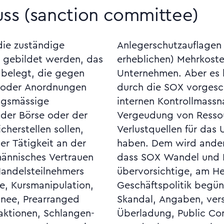
uss (sanction committee)
die zuständige
ar zu (teilweise
 gebildet werden, das
bei den betroffenen
 belegt, die gegen
 gezeigt, dass die
n oder Anordnungen
en, weitreichenden
ngsmässige
beträchtliche
der Börse oder der
cen und mithin
herstellen sollen,
nehmen aufgespürt
r Tätigkeit an der
 entgegengehalten,
ännisches Vertrauen
nen bremse, weil ein
Handelsteilnehmers
chten festhaltende
se, Kursmanipulation,
erde. Siehe Anderson-
inee, Prearranged
e, In- formations-
aktionen, Schlangen-
Accounting Oversight