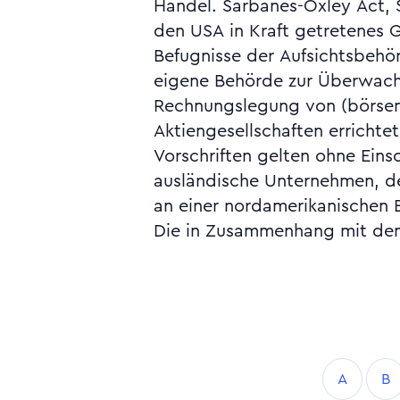
Handel. Sarbanes-Oxley Act, SOX: Im Jahr 2002 in
Board, Klartext, Rechnungslegung, waghalsige,
den USA in Kraft getretenes G
Securities and Exchange
Befugnisse der Aufsichtsbehö
Verständlichkeit, Vorhersage
eigene Behörde zur Überwac
Zuverlässigkeit, Zweckdienl
Rechnungslegung von (börsen
Monatsbericht der EZB vom Septembe
Aktiengesellschaften errichte
Vorschriften gelten ohne Eins
ausländische Unternehmen, d
an einer nordamerikanischen B
Die in Zusammenhang mit de
A
B