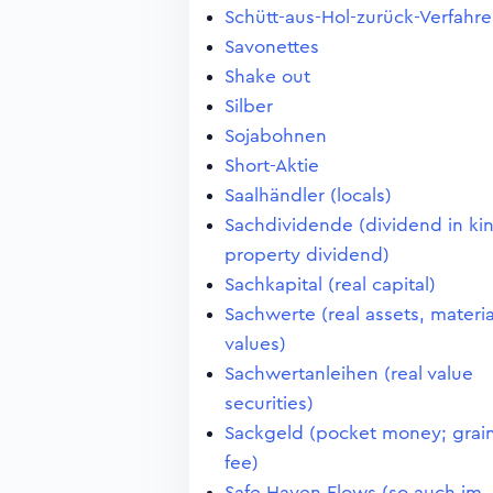
Schütt-aus-Hol-zurück-Verfahr
Savonettes
Shake out
Silber
Sojabohnen
Short-Aktie
Saalhändler (locals)
Sachdividende (dividend in ki
property dividend)
Sachkapital (real capital)
Sachwerte (real assets, materia
values)
Sachwertanleihen (real value
securities)
Sackgeld (pocket money; grai
fee)
Safe Haven Flows (so auch im