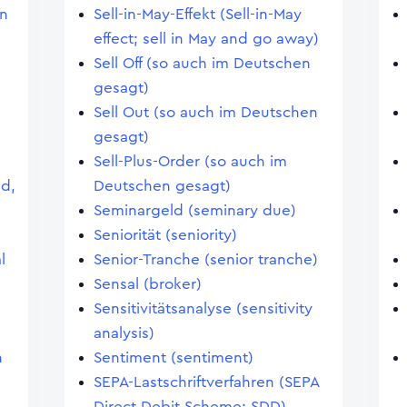
en
Sell-in-May-Effekt (Sell-in-May
effect; sell in May and go away)
Sell Off (so auch im Deutschen
gesagt)
Sell Out (so auch im Deutschen
gesagt)
Sell-Plus-Order (so auch im
nd,
Deutschen gesagt)
Seminargeld (seminary due)
Seniorität (seniority)
l
Senior-Tranche (senior tranche)
Sensal (broker)
Sensitivitätsanalyse (sensitivity
analysis)
n
Sentiment (sentiment)
SEPA-Lastschriftverfahren (SEPA
Direct Debit Scheme; SDD)