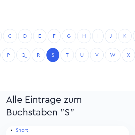
C
D
E
F
G
H
I
J
K
P
Q
R
S
T
U
V
W
X
Alle Eintrage zum
Buchstaben "S"
Short