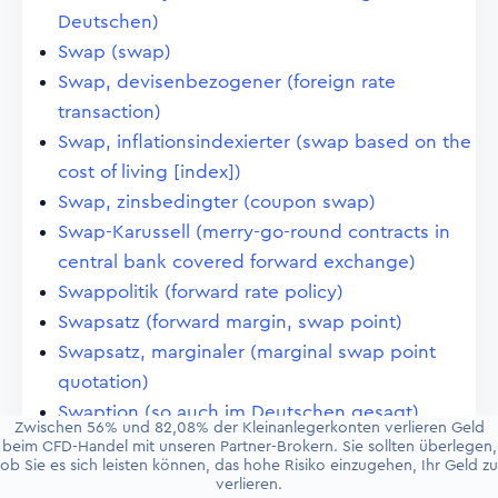
Deutschen)
Swap (swap)
Swap, devisenbezogener (foreign rate
transaction)
Swap, inflationsindexierter (swap based on the
cost of living [index])
Swap, zinsbedingter (coupon swap)
Swap-Karussell (merry-go-round contracts in
central bank covered forward exchange)
Swappolitik (forward rate policy)
Swapsatz (forward margin, swap point)
Swapsatz, marginaler (marginal swap point
quotation)
Swaption (so auch im Deutschen gesagt)
Zwischen 56% und 82,08% der Kleinanlegerkonten verlieren Geld
Sweet Equity (so auch oft im Deutschen
beim CFD-Handel mit unseren Partner-Brokern. Sie sollten überlegen,
ob Sie es sich leisten können, das hohe Risiko einzugehen, Ihr Geld zu
gesagt)
verlieren.