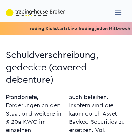
Trading Kickstart: Live Trading jeden Mittwoch um 15.1
Schuldverschreibung,
gedeckte (covered
debenture)
Pfandbriefe,
auch beleihen.
Forderungen an den
Insofern sind die
Staat und weitere in
kaum durch Asset
§ 20a KWG im
Backed Securities zu
einzelnen
ersetzen. Vgl.