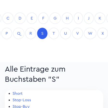
C
D
E
F
G
H
I
J
K
P
Q
R
S
T
U
V
W
X
Alle Eintrage zum
Buchstaben "S"
Short
Stop-Loss
Stop-Buy