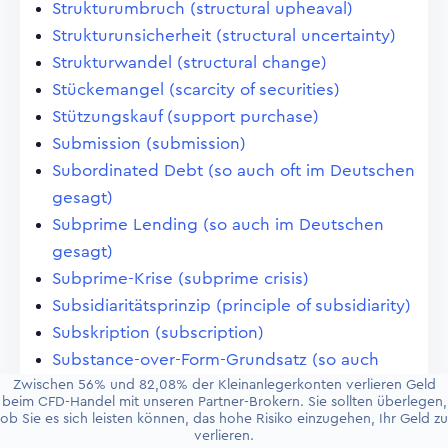
Strukturumbruch (structural upheaval)
Strukturunsicherheit (structural uncertainty)
Strukturwandel (structural change)
Stückemangel (scarcity of securities)
Stützungskauf (support purchase)
Submission (submission)
Subordinated Debt (so auch oft im Deutschen
gesagt)
Subprime Lending (so auch im Deutschen
gesagt)
Subprime-Krise (subprime crisis)
Subsidiaritätsprinzip (principle of subsidiarity)
Subskription (subscription)
Substance-over-Form-Grundsatz (so auch
Zwischen 56% und 82,08% der Kleinanlegerkonten verlieren Geld
meistens im Deutschen gesagt)
beim CFD-Handel mit unseren Partner-Brokern. Sie sollten überlegen,
Substanzwert (intrinsic value)
ob Sie es sich leisten können, das hohe Risiko einzugehen, Ihr Geld zu
verlieren.
Subventionen (subventions)