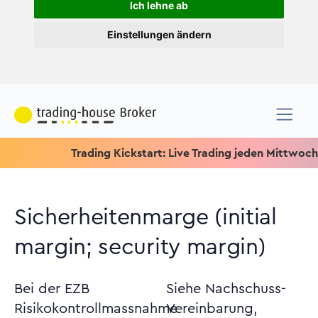
Ich lehne ab
Einstellungen ändern
Trading Kickstart: Live Trading jeden Mittwoch um 15.1
Sicherheitenmarge (initial
margin; security margin)
Bei der EZB
Siehe Nachschuss-
Risikokontrollmassnahme
Vereinbarung,