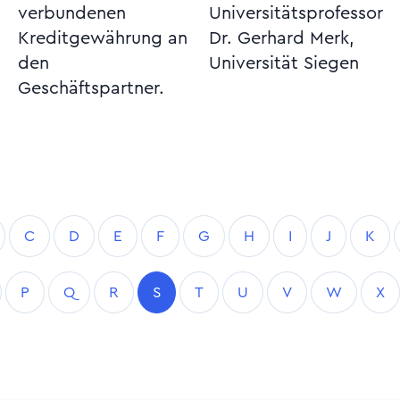
verbundenen
Universitätsprofessor
Kreditgewährung an
Dr. Gerhard Merk,
den
Universität Siegen
Geschäftspartner.
C
D
E
F
G
H
I
J
K
P
Q
R
S
T
U
V
W
X