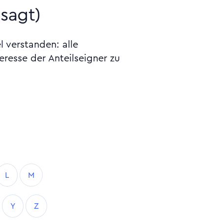
sagt)
l verstanden: alle
resse der Anteilseigner zu
L
M
Y
Z