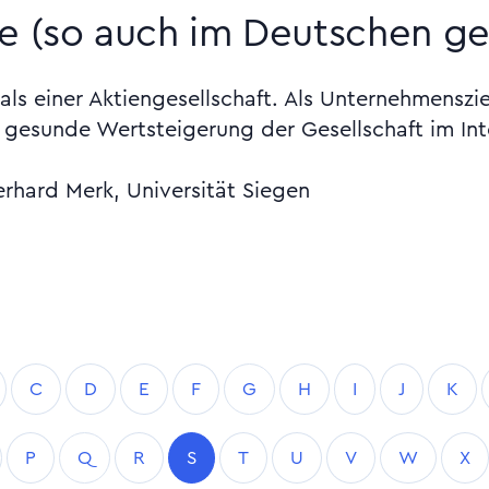
e (so auch im Deutschen ge
ls einer Aktiengesellschaft. Als Unternehmenszie
gesunde Wertsteigerung der Gesellschaft im Inte
erhard Merk, Universität Siegen
C
D
E
F
G
H
I
J
K
P
Q
R
S
T
U
V
W
X