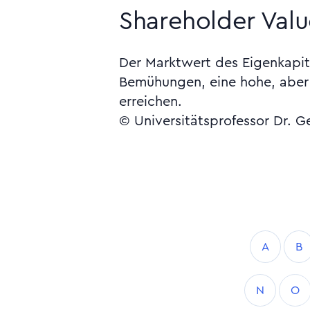
Shareholder Valu
Der Marktwert des Eigenkapita
Bemühungen, eine hohe, aber 
erreichen.
© Universitätsprofessor Dr. G
A
B
N
O