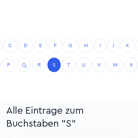
C
D
E
F
G
H
I
J
K
P
Q
R
S
T
U
V
W
X
Alle Eintrage zum
Buchstaben "S"