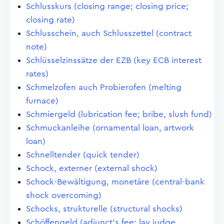
Schlusskurs (closing range; closing price;
closing rate)
Schlusschein, auch Schlusszettel (contract
note)
Schlüsselzinssätze der EZB (key ECB interest
rates)
Schmelzofen auch Probierofen (melting
furnace)
Schmiergeld (lubrication fee; bribe, slush fund)
Schmuckanleihe (ornamental loan, artwork
loan)
Schnelltender (quick tender)
Schock, externer (external shock)
Schock-Bewältigung, monetäre (central-bank
shock overcoming)
Schocks, strukturelle (structural shocks)
Schöffengeld (adjunct's fee; lay judge