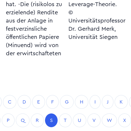
hat. -Die (risikolos zu
Leverage-Theorie.
erzielende) Rendite
©
aus der Anlage in
Universitätsprofessor
festverzinsliche
Dr. Gerhard Merk,
öffentlichen Papiere
Universität Siegen
(Minuend) wird von
der erwirtschafteten
C
D
E
F
G
H
I
J
K
P
Q
R
S
T
U
V
W
X