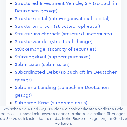
Structured Investment Vehicle, SIV (so auch im
Deutschen gesagt)
Strukturkapital (intra-organisatorial capital)
Strukturumbruch (structural upheaval)
Strukturunsicherheit (structural uncertainty)
Strukturwandel (structural change)
Stückemangel (scarcity of securities)
Stützungskauf (support purchase)
Submission (submission)
Subordinated Debt (so auch oft im Deutschen
gesagt)
Subprime Lending (so auch im Deutschen
gesagt)
Subprime-Krise (subprime crisis)
Zwischen 56% und 82,08% der Kleinanlegerkonten verlieren Geld
Subsidiaritätsprinzip (principle of subsidiarity)
beim CFD-Handel mit unseren Partner-Brokern. Sie sollten überlegen,
Subskription (subscription)
ob Sie es sich leisten können, das hohe Risiko einzugehen, Ihr Geld zu
verlieren.
Substance-over-Form-Grundsatz (so auch