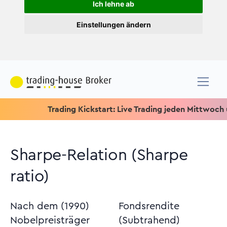
Ich lehne ab
Einstellungen ändern
Trading Kickstart: Live Trading jeden Mittwoch um 15.15 
Sharpe-Relation (Sharpe
ratio)
Nach dem (1990)
Fondsrendite
Nobelpreisträger
(Subtrahend)