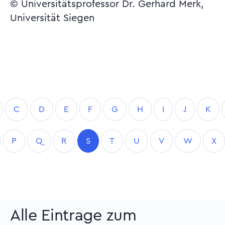
© Universitätsprofessor Dr. Gerhard Merk,
Universität Siegen
C
D
E
F
G
H
I
J
K
P
Q
R
S
T
U
V
W
X
Alle Eintrage zum