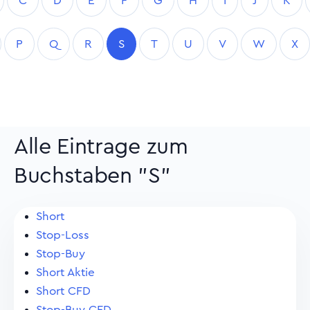
C
D
E
F
G
H
I
J
K
P
Q
R
S
T
U
V
W
X
Alle Eintrage zum
Buchstaben "S"
Short
Stop-Loss
Stop-Buy
Short Aktie
Short CFD
Stop-Buy CFD