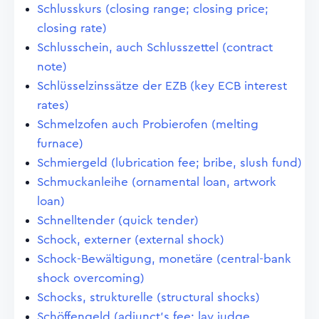
Schlusskurs (closing range; closing price;
closing rate)
Schlusschein, auch Schlusszettel (contract
note)
Schlüsselzinssätze der EZB (key ECB interest
rates)
Schmelzofen auch Probierofen (melting
furnace)
Schmiergeld (lubrication fee; bribe, slush fund)
Schmuckanleihe (ornamental loan, artwork
loan)
Schnelltender (quick tender)
Schock, externer (external shock)
Schock-Bewältigung, monetäre (central-bank
shock overcoming)
Schocks, strukturelle (structural shocks)
Schöffengeld (adjunct's fee; lay judge