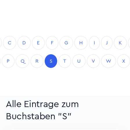
C
D
E
F
G
H
I
J
K
P
Q
R
S
T
U
V
W
X
Alle Eintrage zum
Buchstaben "S"