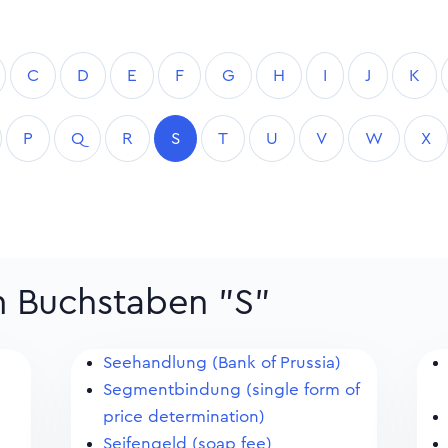
C
D
E
F
G
H
I
J
K
P
Q
R
S
T
U
V
W
X
m Buchstaben "S"
Seehandlung (Bank of Prussia)
Segmentbindung (single form of
price determination)
Seifengeld (soap fee)