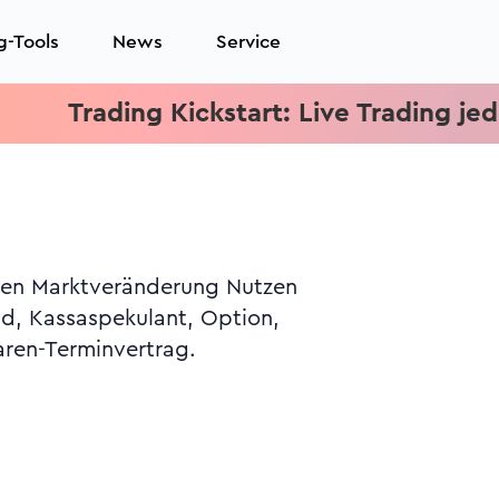
g-Tools
News
Service
Trading Kickstart: Live Trading jeden Mi
teten Marktveränderung Nutzen
ld, Kassaspekulant, Option,
aren-Terminvertrag.