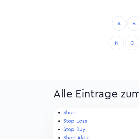
A
B
N
O
Alle Eintrage zu
Short
Stop-Loss
Stop-Buy
Short Aktie