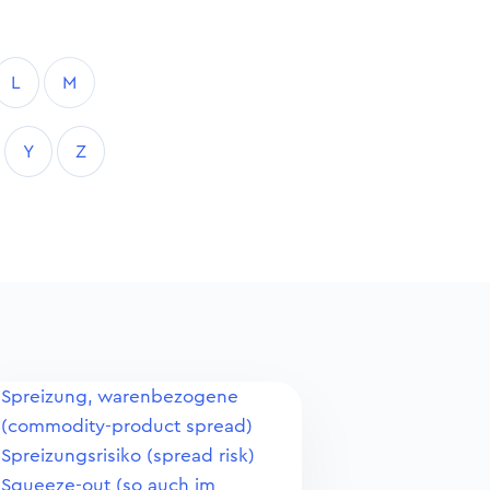
L
M
Y
Z
Spreizung, warenbezogene
(commodity-product spread)
Spreizungsrisiko (spread risk)
Squeeze-out (so auch im