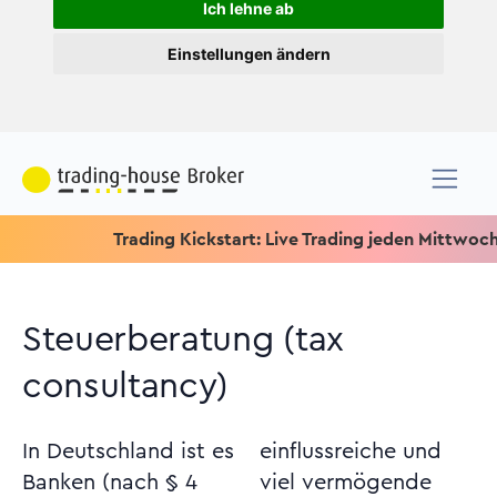
Ich lehne ab
Einstellungen ändern
Trading Kickstart: Live Trading jeden Mittwoch um 15.1
Steuerberatung (tax
consultancy)
In Deutschland ist es
einflussreiche und
Banken (nach § 4
viel vermögende