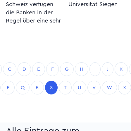
Schweiz verfügen
Universität Siegen
die Banken in der
Regel über eine sehr
C
D
E
F
G
H
I
J
K
P
Q
R
S
T
U
V
W
X