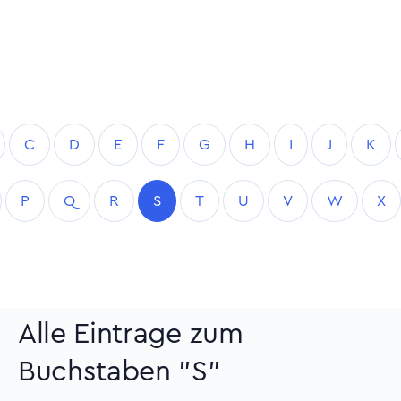
C
D
E
F
G
H
I
J
K
P
Q
R
S
T
U
V
W
X
Alle Eintrage zum
Buchstaben "S"